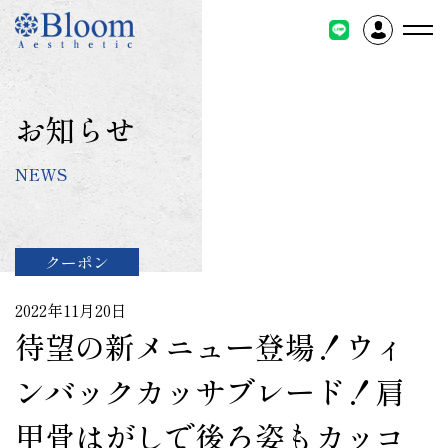
コ
ン
テ
ン
ツ
お知らせ
に
ス
NEWS
キ
ッ
プ
クーポン
2022年11月20日
待望の新メニュー登場！ウィ
ンバックカッサブレード！肩
甲骨はがしで後ろ姿もカッコ