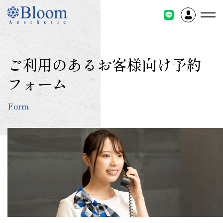
コ
ン
テ
ン
ツ
ご利用のあるお客様向け予約
に
ス
フォーム
キ
ッ
Form
プ