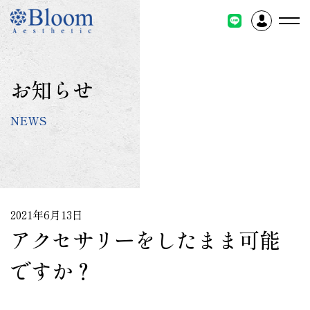
コ
ン
テ
ン
ツ
お知らせ
に
ス
NEWS
キ
ッ
プ
2021年6月13日
アクセサリーをしたまま可能
ですか？