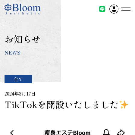
コ
ン
テ
ン
ツ
お知らせ
に
ス
NEWS
キ
ッ
プ
全て
2024年3月17日
TikTokを開設いたしました