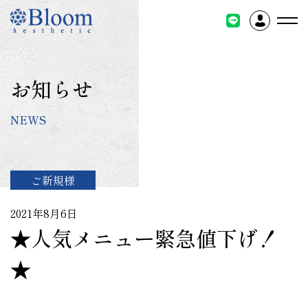
コ
ン
テ
ン
ツ
お知らせ
に
ス
NEWS
キ
ッ
プ
ご新規様
2021年8月6日
★人気メニュー緊急値下げ！
★