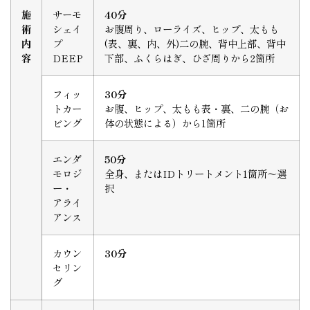
施
サーモ
40分
術
シェイ
お腹周り、ローライズ、ヒップ、太もも
内
プ
(表、裏、内、外)二の腕、背中上部、背中
容
DEEP
下部、ふくらはぎ、ひざ周りから2箇所
フィッ
30分
トカー
お腹、ヒップ、太もも表・裏、二の腕（お
ビング
体の状態による）から1箇所
エンダ
50分
モロジ
全身、またはIDトリートメント1箇所～選
ー・
択
アライ
アンス
カウン
30分
セリン
グ