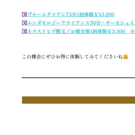
ブルームデソワン75分1回体験￥13,200
エンダモロジーアライアンス50分＋サーモシェイプDe
ネクストヒゲ脱毛！お顔全体1回体験￥3,300 
この機会にぜひお得に体験してみてくださいね