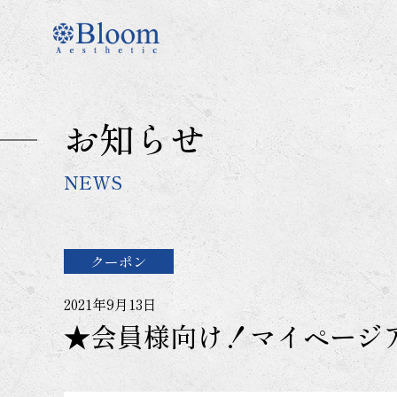
コ
ン
テ
ン
ツ
に
お知らせ
ス
キ
ッ
NEWS
プ
クーポン
2021年9月13日
★会員様向け！マイページ