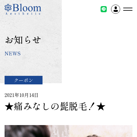
コ
ン
テ
ン
ツ
お知らせ
に
ス
NEWS
キ
ッ
プ
クーポン
2021年10月14日
★痛みなしの髭脱毛！★