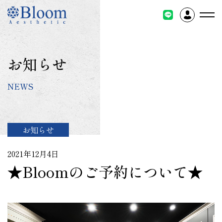
コ
ン
テ
ン
ツ
お知らせ
に
ス
NEWS
キ
ッ
プ
お知らせ
2021年12月4日
★Bloomのご予約について★