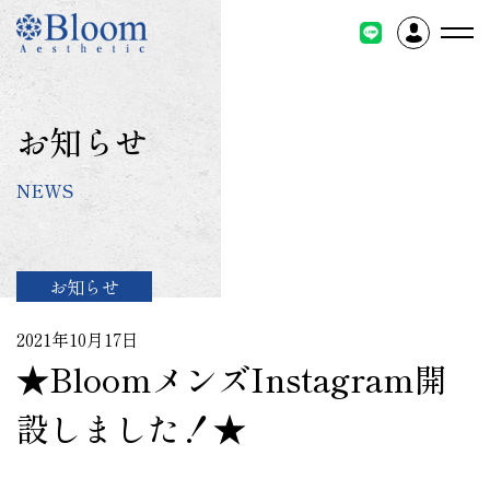
コ
ン
テ
ン
ツ
お知らせ
に
ス
NEWS
キ
ッ
プ
お知らせ
2021年10月17日
★BloomメンズInstagram開
設しました！★