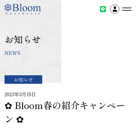
コ
ン
テ
ン
ツ
お知らせ
に
ス
NEWS
キ
ッ
プ
お知らせ
2023年3月15日
✿ Bloom春の紹介キャンペー
ン ✿