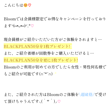
こんにちは
♡
Bloomでは会員様限定でお得なキャンペーンを行っており
ます◝(⑅•ᴗ•⑅)◜..°
♡
現会員様がご紹介いただいた方がご体験をされますと…
BLACKPLAN50分を1枚プレゼント!
!!
また、ご紹介者様が回数券をご購入いただけると…
BLACKPLAN50分を更に1枚プレゼント!
Bloomのご利用が初めての方でしたら女性・男性何名様で
もご紹介が可能です(∩ˊ꒳​ˋ∩)
･*
.
.
また、ご紹介された方はBloomのご体験を
\超破格/
で受け
て頂けちゃうんです⸜( ´ ꒳ ` )⸝
♡︎
.