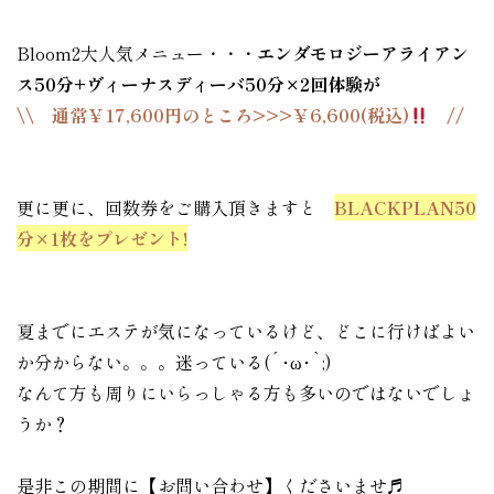
.
Bloom2大人気メニュー・・・
エンダモロジーアライアン
ス50分+ヴィーナスディーバ50分×2回体験が
\\ 通常￥17,600円のところ>>>￥6,600(税込)
//
.
.
更に更に、回数券をご購入頂きますと
BLACKPLAN50
分×1枚をプレゼント!
.
.
夏までにエステが気になっているけど、どこに行けばよい
か分からない。。。迷っている(´･ω･`;)
なんて方も周りにいらっしゃる方も多いのではないでしょ
うか？
.
是非この期間に【
お問い合わせ
】くださいませ♬