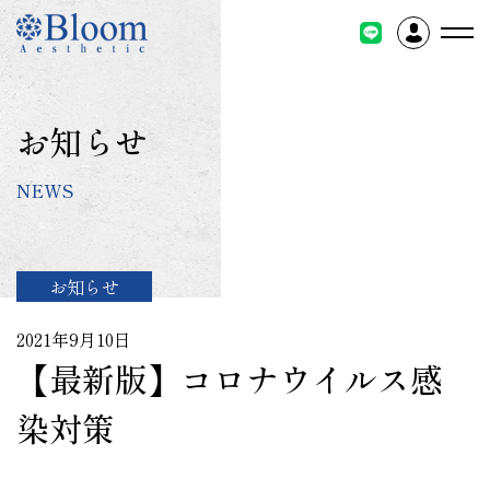
コ
ン
テ
ン
ツ
お知らせ
に
ス
NEWS
キ
ッ
プ
お知らせ
2021年9月10日
【最新版】コロナウイルス感
染対策