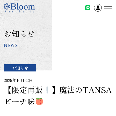
コ
ン
テ
ン
ツ
お知らせ
に
ス
NEWS
キ
ッ
プ
お知らせ
2025年10月22日
【限定再販
】魔法のTANSA
ピーチ味