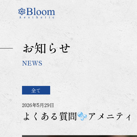
コ
ン
テ
ン
ツ
に
お知らせ
ス
キ
ッ
NEWS
プ
全て
2026年5月29日
よくある質問
アメニティ