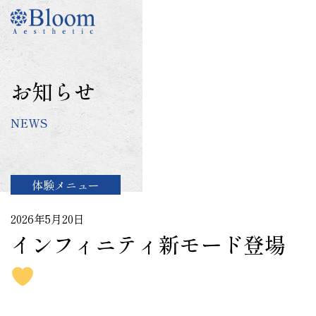
コ
ン
テ
ン
ツ
お知らせ
に
ス
NEWS
キ
ッ
プ
体験メニュー
2026年5月20日
インフィニティ新モード登場