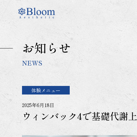
コ
ン
テ
ン
ツ
に
お知らせ
ス
キ
ッ
NEWS
プ
体験メニュー
2025年6月18日
ウィンバック4で基礎代謝