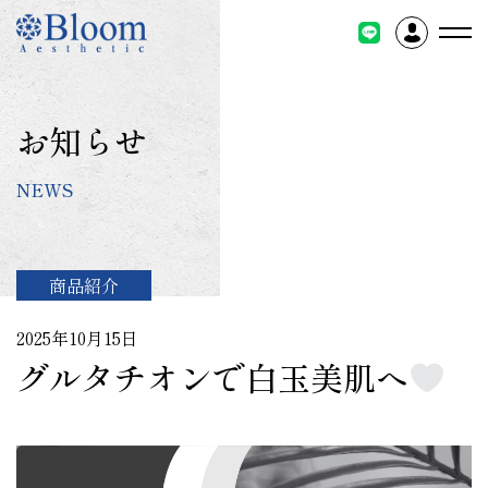
コ
ン
テ
ン
ツ
お知らせ
に
ス
NEWS
キ
ッ
プ
商品紹介
2025年10月15日
グルタチオンで白玉美肌へ