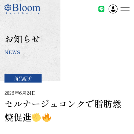
コ
ン
テ
ン
ツ
お知らせ
に
ス
NEWS
キ
ッ
プ
商品紹介
2026年6月24日
セルナージュコンクで脂肪燃
焼促進