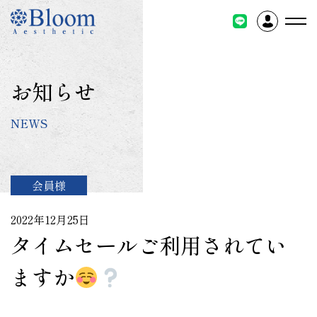
コ
ン
テ
ン
ツ
お知らせ
に
ス
NEWS
キ
ッ
プ
会員様
2022年12月25日
タイムセールご利用されてい
ますか