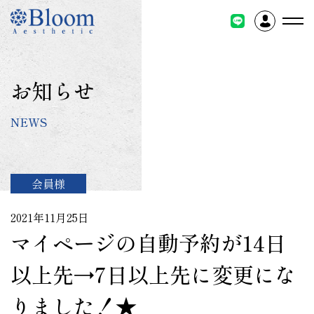
コ
ン
テ
ン
ツ
お知らせ
に
ス
NEWS
キ
ッ
プ
会員様
2021年11月25日
マイページの自動予約が14日
以上先→7日以上先に変更にな
りました！★