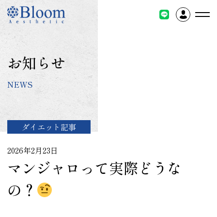
コ
ン
テ
ン
ツ
お知らせ
に
ス
NEWS
キ
ッ
プ
ダイエット記事
2026年2月23日
マンジャロって実際どうな
の？