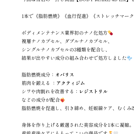
1本で《脂肪燃焼》《血行促進》《ストレッチマー
ボディメンテナンス業界初のナノ化処方
複層ナノカプセル、ダブルナノカプセル、
シングルナノカプセルの3種類を配合し、
結果が出やすい成分の組み合わせで処方しました
脂肪燃焼成分：
オバリス
筋肉を鍛える ：
アクティジム
シワや肉割れを改善する：
レジストリル
などの成分が配合
脂肪燃焼を促進し、引き締め、妊娠線ケア、むくみ
身体を作り上げる厳選された美容成分を1本に凝縮。
産前産後ケアにももってこいの商品です