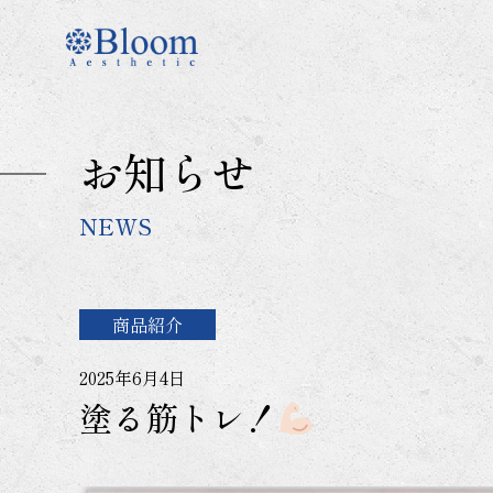
コ
ン
テ
ン
ツ
に
お知らせ
ス
キ
ッ
NEWS
プ
商品紹介
2025年6月4日
塗る筋トレ！