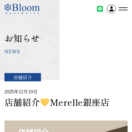
コ
ン
テ
ン
ツ
お知らせ
に
ス
NEWS
キ
ッ
プ
店舗紹介
2025年12月19日
店舗紹介
Merelle銀座店