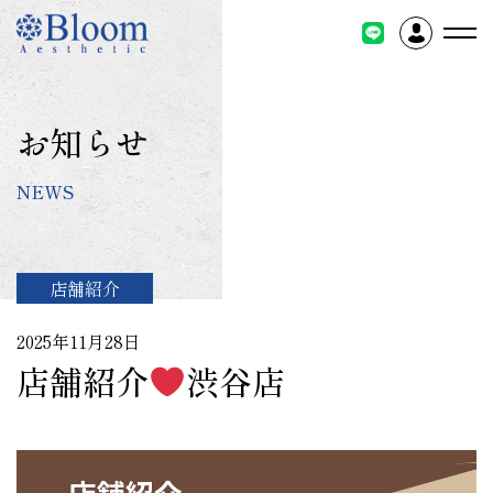
コ
ン
テ
ン
ツ
お知らせ
に
ス
NEWS
キ
ッ
プ
店舗紹介
2025年11月28日
店舗紹介
渋谷店