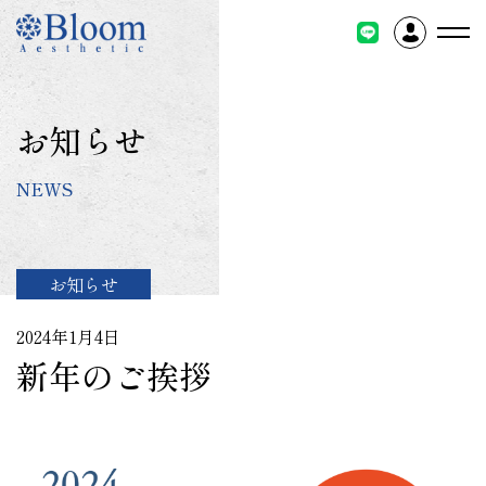
コ
ン
テ
ン
ツ
お知らせ
に
ス
NEWS
キ
ッ
プ
お知らせ
2024年1月4日
新年のご挨拶