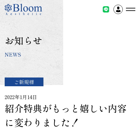
コ
ン
テ
ン
ツ
お知らせ
に
ス
NEWS
キ
ッ
プ
ご新規様
2022年1月14日
紹介特典がもっと嬉しい内容
に変わりました！