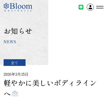
コ
ン
テ
ン
ツ
お知らせ
に
ス
NEWS
キ
ッ
プ
全て
2026年3月15日
軽やかに美しいボディライン
へ