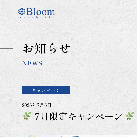
コ
ン
テ
ン
ツ
に
お知らせ
ス
キ
ッ
NEWS
プ
キャンペーン
2026年7月6日
7月限定キャンペーン