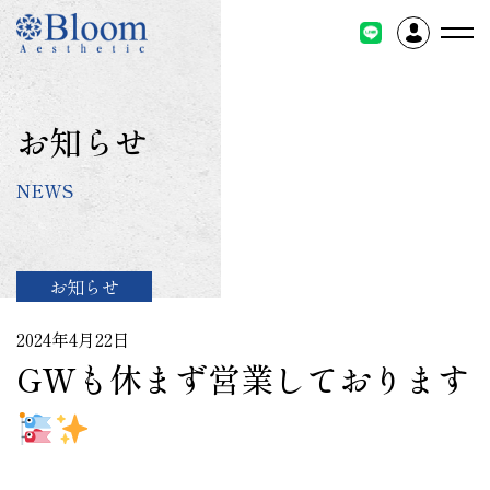
コ
ン
テ
ン
ツ
お知らせ
に
ス
NEWS
キ
ッ
プ
お知らせ
2024年4月22日
GWも休まず営業しております