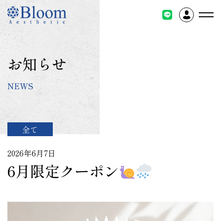
コ
ン
テ
ン
ツ
お知らせ
に
ス
NEWS
キ
ッ
プ
全て
2026年6月7日
6月限定クーポン