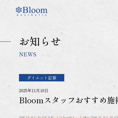
コ
ン
テ
ン
ツ
に
お知らせ
ス
キ
ッ
NEWS
プ
ダイエット記事
2025年11月10日
Bloomスタッフおすすめ施