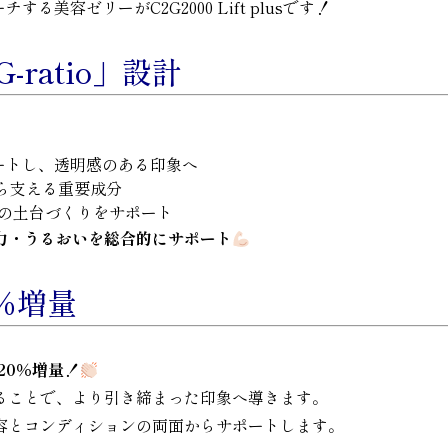
チする美容ゼリーがC2G2000 Lift plusです！
ratio」設計
。
トし、透明感のある印象へ
ら支える重要成分
の土台づくりをサポート
力・うるおいを総合的にサポート
％増量
20％増量！
ることで、より引き締まった印象へ導きます。
容とコンディションの両面からサポートします。