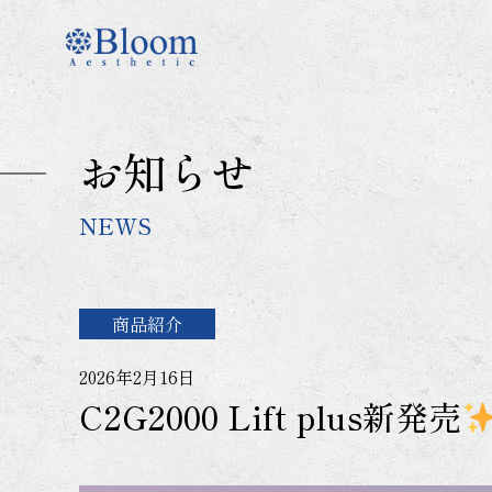
コ
ン
テ
ン
ツ
に
お知らせ
ス
キ
ッ
NEWS
プ
商品紹介
2026年2月16日
C2G2000 Lift plus新発売