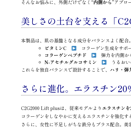
そんなお悩みに、外側だけでなく
“内側から”
アプロー
美しさの土台を支える「C2G-
本製品は、肌の基盤となる成分をバランスよく配合
ビタミンC
コラーゲン生成をサポー
コラーゲンペプチド
弾力を内側か
N-アセチルグルコサミン
うるおい
これらを独自バランスで設計することで、
ハリ・弾
さらに進化。エラスチン20
C2G2000 Lift plusは、従来モデルより
エラスチンを
コラーゲンをしなやかに支えるエラスチンを強化す
さらに、女性に不足しがちな鉄分もプラス配合。美