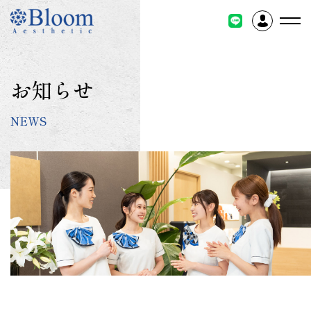
コ
ン
テ
ン
ツ
お知らせ
に
ス
NEWS
キ
ッ
プ