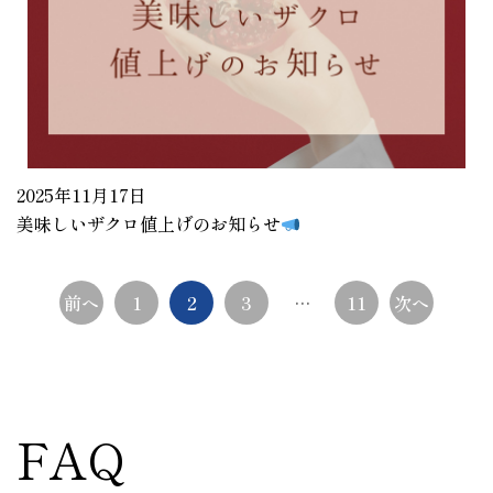
2025年11月17日
美味しいザクロ値上げのお知らせ
投
前へ
1
2
3
…
11
次へ
稿
ナ
ビ
FAQ
ゲ