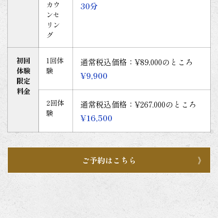
カウ
30分
ンセ
リン
グ
初回
1回体
通常税込価格：¥89,000のところ
体験
験
¥9,900
限定
料金
2回体
通常税込価格：¥267,000のところ
験
¥16,500
ご予約はこちら