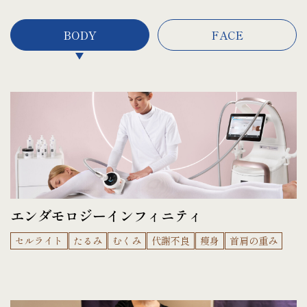
BODY
FACE
エンダモロジーインフィニティ
セルライト
たるみ
むくみ
代謝不良
痩身
首肩の重み