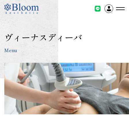
コ
ン
テ
ン
ツ
ヴィーナスディーバ
に
ス
Menu
キ
ッ
プ