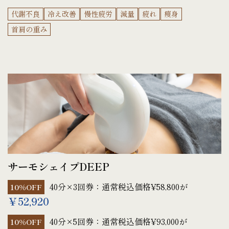
代謝不良
冷え改善
慢性疲労
減量
疲れ
痩身
首肩の重み
サーモシェイプDEEP
40分×3回券：通常税込価格¥58,800が
10%OFF
￥52,920
40分×5回券：通常税込価格¥93,000が
10%OFF