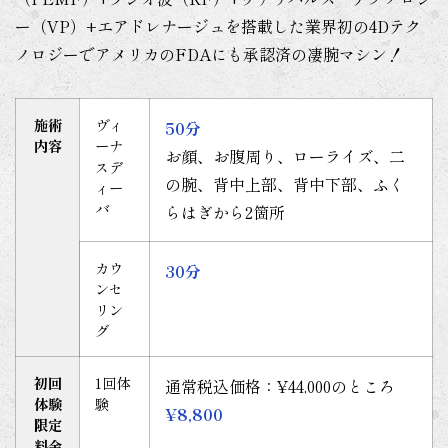
ー（VP）+エアドレナージュを搭載した業界初の4Dテク
ノロジーでアメリカのFDAにも承認済の凄腕マシン！
施術
ヴィ
50分
内容
ーナ
お顔、お腹周り、ローライズ、二
スデ
の腕、背中上部、背中下部、ふく
ィー
バ
らはぎから2箇所
カウ
30分
ンセ
リン
グ
初回
1回体
通常税込価格：¥44,000のところ
体験
験
¥8,800
限定
料金