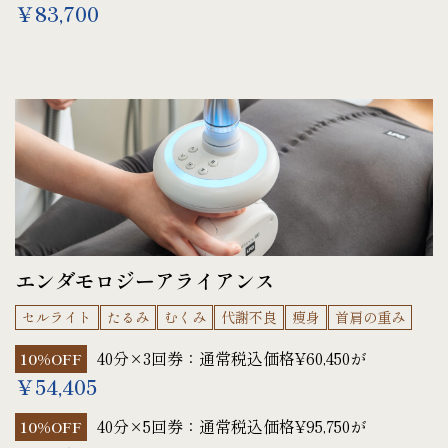
￥83,700
エンダモロジーアライアンス
セルライト
たるみ
むくみ
代謝不良
痩身
首肩の重み
40分×3回券：通常税込価格¥60,450が
10%OFF
￥54,405
40分×5回券：通常税込価格¥95,750が
10%OFF