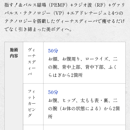
指す！＆パルス磁場（PEMF）+ラジオ波（RF）+ヴァリ
パルス・テクノロジー（VP）+エアドレナージュと4つの
テクノロジーを搭載したヴィーナスディーバで痩せるだけ
でなく引き締まった美ボディへ。
施術
ヴィ
50分
内容
ーナ
お顔、お腹周り、ローライズ、二
スデ
の腕、背中上部、背中下部、ふく
ィー
バ
らはぎから2箇所
フィ
50分
ット
お腹、ヒップ、太もも表・裏、二
カー
の腕（お体の状態による）から2箇
ビン
グ
所