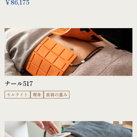
￥86,175
ナール517
セルライト
痩身
首肩の重み