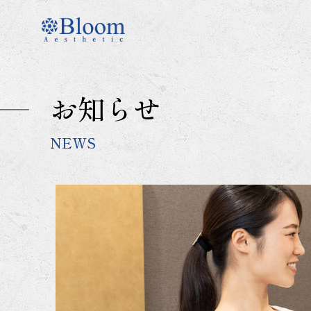
コ
ン
テ
ン
ツ
に
お知らせ
ス
キ
ッ
NEWS
プ