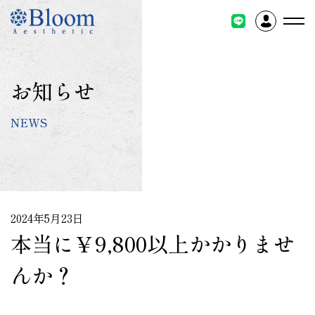
コ
ン
テ
ン
ツ
お知らせ
に
ス
NEWS
キ
ッ
プ
2024年5月23日
本当に￥9,800以上かかりませ
んか？