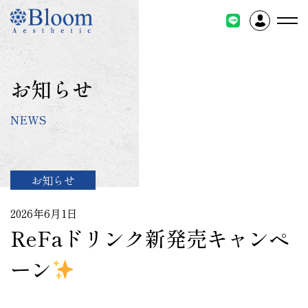
コ
ン
テ
ン
ツ
お知らせ
に
ス
NEWS
キ
ッ
プ
お知らせ
2026年6月1日
ReFaドリンク新発売キャンペ
ーン