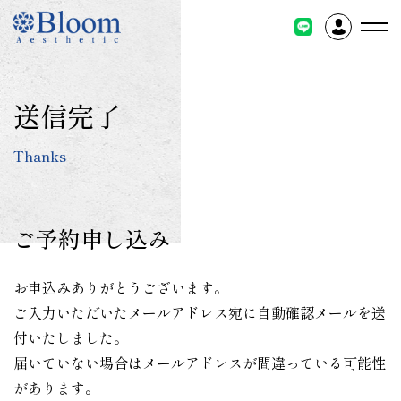
コ
ン
テ
ン
ツ
送信完了
に
ス
Thanks
キ
ッ
プ
ご予約申し込み
お申込みありがとうございます。
ご入力いただいたメールアドレス宛に自動確認メールを送
付いたしました。
届いていない場合はメールアドレスが間違っている可能性
があります。