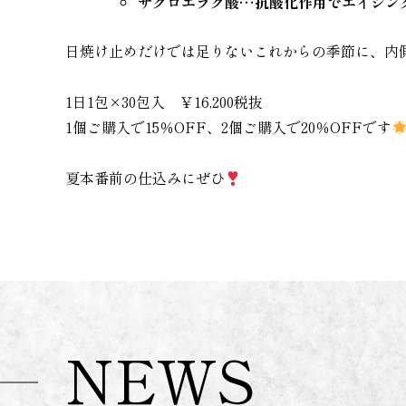
ザクロエラグ酸…抗酸化作用でエイジン
日焼け止めだけでは足りないこれからの季節に、内
1日1包×30包入 ￥16,200税抜
1個ご購入で15％OFF、2個ご購入で20％OFFです
夏本番前の仕込みにぜひ
NEWS