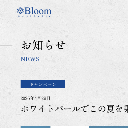
コ
ン
テ
ン
ツ
に
お知らせ
ス
キ
ッ
NEWS
プ
キャンペーン
2026年4月29日
ホワイトパールでこの夏を