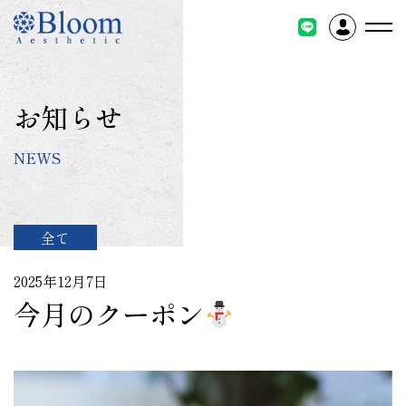
コ
ン
テ
ン
ツ
お知らせ
に
ス
NEWS
キ
ッ
プ
全て
2025年12月7日
今月のクーポン