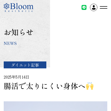
コ
ン
テ
ン
ツ
お知らせ
に
ス
NEWS
キ
ッ
プ
ダイエット記事
2025年5月14日
腸活で太りにくい身体へ