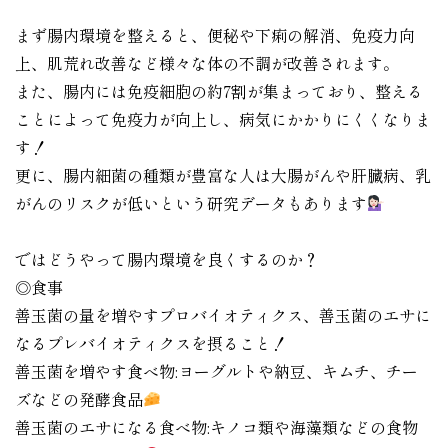
まず腸内環境を整えると、便秘や下痢の解消、免疫力向
上、肌荒れ改善など様々な体の不調が改善されます。
また、腸内には免疫細胞の約7割が集まっており、整える
ことによって免疫力が向上し、病気にかかりにくくなりま
す！
更に、腸内細菌の種類が豊富な人は大腸がんや肝臓病、乳
がんのリスクが低いという研究データもあります
ではどうやって腸内環境を良くするのか？
◎食事
善玉菌の量を増やすプロバイオティクス、善玉菌のエサに
なるプレバイオティクスを摂ること！
善玉菌を増やす食べ物:ヨーグルトや納豆、キムチ、チー
ズなどの発酵食品
善玉菌のエサになる食べ物:キノコ類や海藻類などの食物