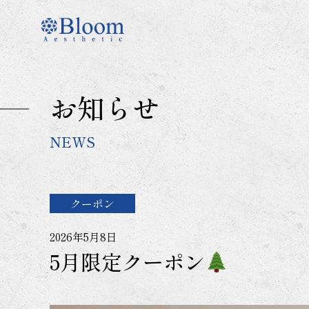
コ
ン
テ
ン
ツ
に
お知らせ
ス
キ
ッ
NEWS
プ
クーポン
2026年5月8日
5月限定クーポン