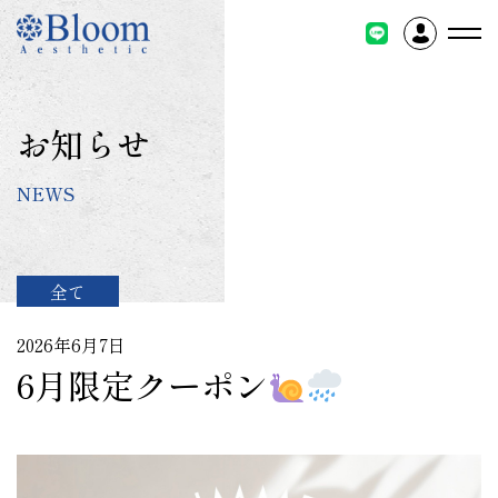
コ
ン
テ
ン
ツ
お知らせ
に
ス
NEWS
キ
ッ
プ
全て
2026年6月7日
6月限定クーポン