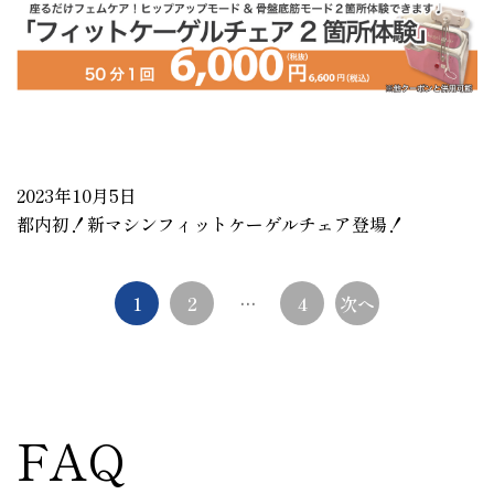
2023年10月5日
都内初！新マシンフィットケーゲルチェア登場！
投
1
2
…
4
次へ
稿
ナ
ビ
FAQ
ゲ