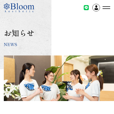
コ
ン
テ
ン
ツ
お知らせ
に
ス
NEWS
キ
ッ
プ