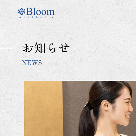
コ
ン
テ
ン
ツ
に
お知らせ
ス
キ
ッ
NEWS
プ