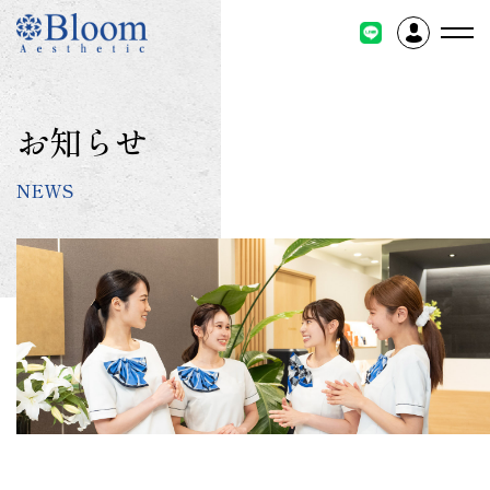
コ
ン
テ
ン
ツ
お知らせ
に
ス
NEWS
キ
ッ
プ