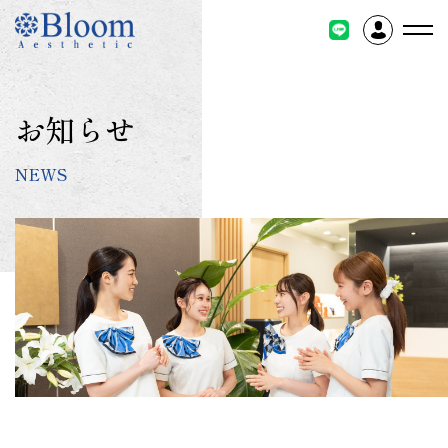
コ
ン
テ
ン
ツ
お知らせ
に
ス
NEWS
キ
ッ
プ