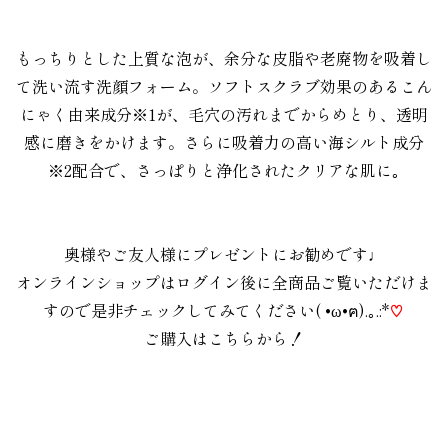
。
。
もっちりとした上質な泡が、余分な皮脂や老廃物を吸着し
て洗い流す洗顔フォーム。ソフトスクラブ効果のあるこん
にゃく由来成分※1が、毛穴の汚れまでからめとり、透明
感に磨きをかけます。さらに吸着力の高い海シルト成分
※2配合で、さっぱりと浄化されたクリアな肌に｡
。
。
奥様やご友人様にプレゼントにお勧めです♩
オンラインショップはログイン後に全商品ご覧いただけま
すので是非チェックしてみてください
( •ω•ฅ).｡.:*
♡
ご購入は
こちら
から！