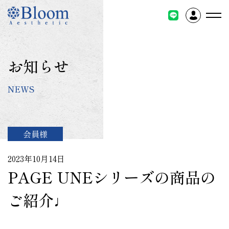
コ
ン
テ
ン
ツ
お知らせ
に
ス
NEWS
キ
ッ
プ
会員様
2023年10月14日
PAGE UNEシリーズの商品の
ご紹介♩