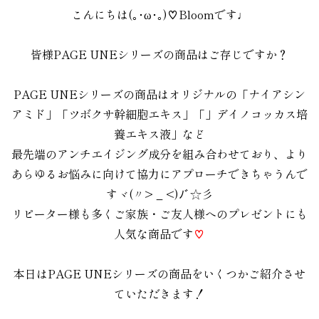
こんにちは
(｡･ω･｡)
♡Bloomです♩
。
皆様PAGE UNEシリーズの商品はご存じですか？
。
PAGE UNEシリーズの商品はオリジナルの「ナイアシン
アミド」「ツボクサ幹細胞エキス」「」デイノコッカス培
養エキス液」など
最先端のアンチエイジング成分を組み合わせており、より
あらゆるお悩みに向けて協力にアプローチできちゃうんで
す
ヾ(〃> _ <)ﾉﾞ☆彡
リピーター様も多くご家族・ご友人様へのプレゼントにも
人気な商品です
♡
。
本日はPAGE UNEシリーズの商品をいくつかご紹介させ
ていただきます！
。