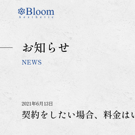
コ
ン
テ
ン
ツ
に
お知らせ
ス
キ
ッ
NEWS
プ
2021年6月13日
契約をしたい場合、料金は